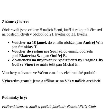
Známe výherce:
Obdarovali jsme celkem 5 našich členů, kteří si zakoupili členství
na poslední chvíli v období od 21. května do 31. května.
Voucher na 18 jamek
do emailu obdržel pan
Andrej W.
a
pan
Stanislav T.
Voucher do restaurace Soul.ad
do emailu obdržela
paní
Ekaterina S.
a pan
Ondřej B.
Z voucheru na ubytování v Apartments by Prague City
Golf ve Vinoři
se může těšit pan
Michal F.
Vouchery naleznete ve Vašem e-mailu v elektronické podobě.
Výhercům gratulujeme a těšíme se na Vás v našich areálech!
Podmínky hry:
Pořízení členství: Stačí si pořídit jakékoliv členství PCG Club