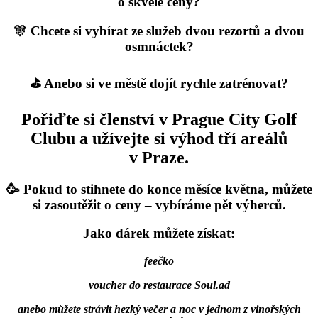
o skvělé ceny?
🎊 Chcete si vybírat ze služeb dvou rezortů a dvou
osmnáctek?
⛳ Anebo si ve městě dojít rychle zatrénovat?
Pořiďte si členství v Prague City Golf
Clubu a užívejte si výhod tří areálů
v Praze.
🥳 Pokud to stihnete do konce měsíce května, můžete
si zasoutěžit o ceny – vybíráme pět výherců.
Jako dárek můžete získat:
feečko
voucher do restaurace Soul.ad
anebo můžete strávit hezký večer a noc v jednom z vinořských