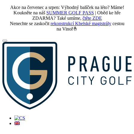
Akce na červenec a srpen: Výhodný balíček na léto? Máme!
Koukněte na náš
SUMMER GOLF PASS
| Oběd ke hře
ZDARMA? Také umíme,
čtěte ZDE
Nenechte se zaskočit
rekonstrukcí Kbelské magistrály
cestou
na Vinoř🤞