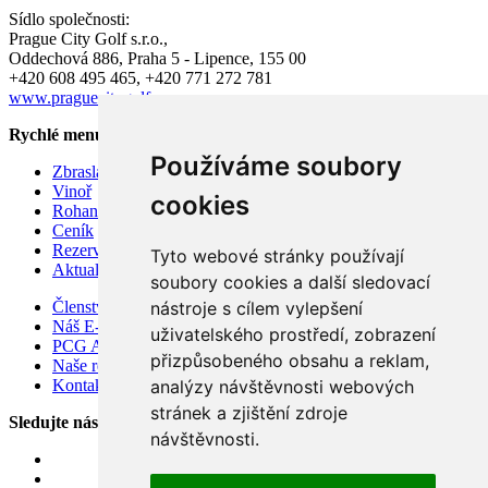
Sídlo společnosti:
Prague City Golf s.r.o.,
Oddechová 886, Praha 5 - Lipence, 155 00
+420 608 495 465, +420 771 272 781
www.praguecitygolf.cz
Rychlé menu
Používáme soubory
Zbraslav
Vinoř
cookies
Rohan
Ceník
Rezervace hracího času
Tyto webové stránky používají
Aktuality
soubory cookies a další sledovací
Členství v Prague City Golf Club 2026
nástroje s cílem vylepšení
Náš E-shop
uživatelského prostředí, zobrazení
PCG Academy
přizpůsobeného obsahu a reklam,
Naše restaurace Soul.ad, koncept
Kontakty
analýzy návštěvnosti webových
stránek a zjištění zdroje
Sledujte nás
návštěvnosti.