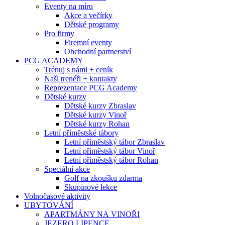
Eventy na míru
Akce a večírky
Dětské programy
Pro firmy
Firemní eventy
Obchodní partnerství
PCG ACADEMY
Trénuj s námi + ceník
Naši trenéři + kontakty
Reprezentace PCG Academy
Dětské kurzy
Dětské kurzy Zbraslav
Dětské kurzy Vinoř
Dětské kurzy Rohan
Letní příměstské tábory
Letní příměstský tábor Zbraslav
Letní příměstský tábor Vinoř
Letní příměstský tábor Rohan
Speciální akce
Golf na zkoušku zdarma
Skupinové lekce
Volnočasové aktivity
UBYTOVÁNÍ
APARTMÁNY NA VINOŘI
JEZERO LIPENCE