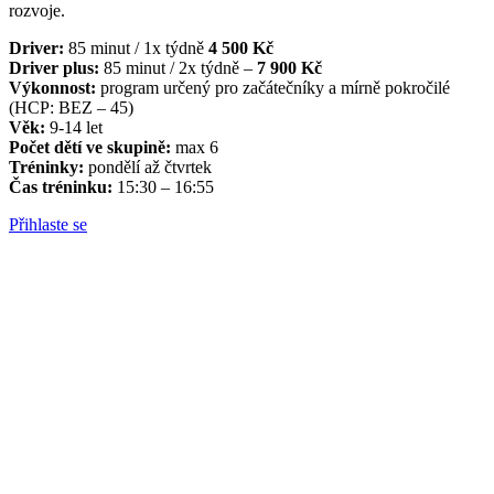
rozvoje.
Driver:
85 minut / 1x týdně
4 500 Kč
Driver plus:
85 minut / 2x týdně –
7 900 Kč
Výkonnost:
program určený pro začátečníky a mírně pokročilé
(HCP: BEZ – 45)
Věk:
9-14 let
Počet dětí ve skupině:
max 6
Tréninky:
pondělí až čtvrtek
Čas tréninku:
15:30 – 16:55
Přihlaste se