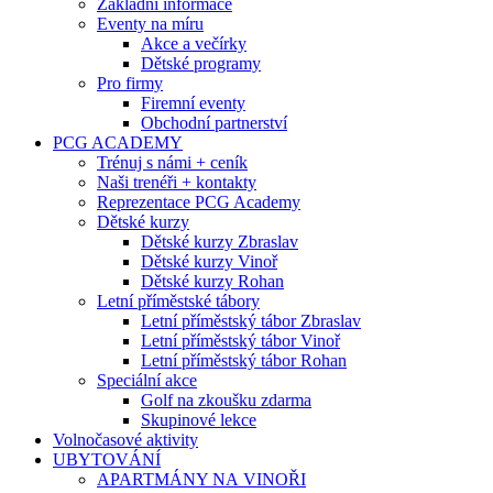
Základní informace
Eventy na míru
Akce a večírky
Dětské programy
Pro firmy
Firemní eventy
Obchodní partnerství
PCG ACADEMY
Trénuj s námi + ceník
Naši trenéři + kontakty
Reprezentace PCG Academy
Dětské kurzy
Dětské kurzy Zbraslav
Dětské kurzy Vinoř
Dětské kurzy Rohan
Letní příměstské tábory
Letní příměstský tábor Zbraslav
Letní příměstský tábor Vinoř
Letní příměstský tábor Rohan
Speciální akce
Golf na zkoušku zdarma
Skupinové lekce
Volnočasové aktivity
UBYTOVÁNÍ
APARTMÁNY NA VINOŘI