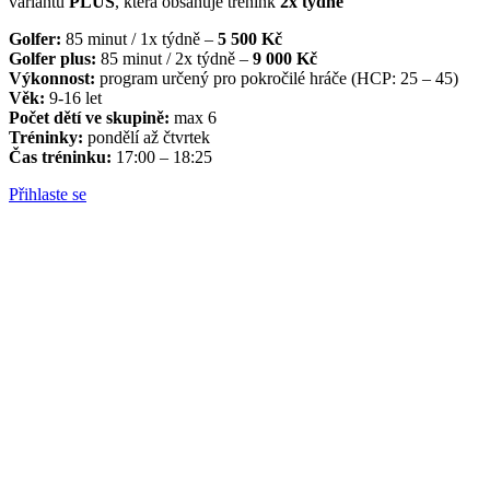
variantu
PLUS
, která obsahuje trénink
2x týdně
Golfer:
85 minut / 1x týdně –
5 500 Kč
Golfer plus:
85 minut / 2x týdně –
9 000 Kč
Výkonnost:
program určený pro pokročilé hráče (HCP: 25 – 45)
Věk:
9-16 let
Počet dětí ve skupině:
max 6
Tréninky:
pondělí až čtvrtek
Čas tréninku:
17:00 – 18:25
Přihlaste se