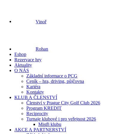
Vinoř
Rohan
Eshop
Rezervace hry
Aktuality
O NÁS
Základní informace o PCG
Ceník – hra, driving, půjčovna
Kariéra
Kontakty
KLUB A ČLENSTVÍ
Členství v Prague City Golf Club 2026
Program KREDIT
Reciprocity
Turnaje klubové i pro veřejnost 2026
Mistři klubu
AKCE A PARTNERSTVÍ