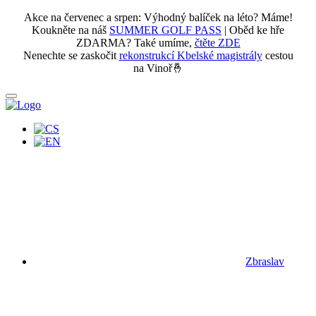
Akce na červenec a srpen: Výhodný balíček na léto? Máme!
Koukněte na náš
SUMMER GOLF PASS
| Oběd ke hře
ZDARMA? Také umíme,
čtěte ZDE
Nenechte se zaskočit
rekonstrukcí Kbelské magistrály
cestou
na Vinoř🤞
Zbraslav