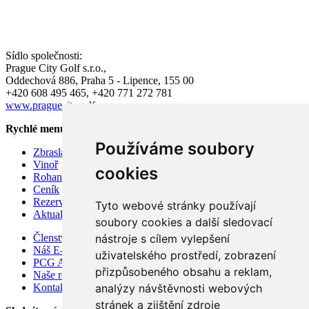
Sídlo společnosti:
Prague City Golf s.r.o.,
Oddechová 886, Praha 5 - Lipence, 155 00
+420 608 495 465, +420 771 272 781
www.praguecitygolf.cz
Rychlé menu
Používáme soubory
Zbraslav
Vinoř
cookies
Rohan
Ceník
Rezervace hracího času
Tyto webové stránky používají
Aktuality
soubory cookies a další sledovací
nástroje s cílem vylepšení
Členství v Prague City Golf Club 2026
Náš E-shop
uživatelského prostředí, zobrazení
PCG Academy
přizpůsobeného obsahu a reklam,
Naše restaurace Soul.ad, koncept
analýzy návštěvnosti webových
Kontakty
stránek a zjištění zdroje