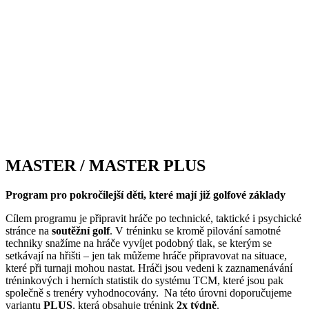
MASTER / MASTER PLUS
Program pro pokročilejší děti, které mají již golfové základy
Cílem programu je připravit hráče po technické, taktické i psychické
stránce na
soutěžní golf
. V tréninku se kromě pilování samotné
techniky snažíme na hráče vyvíjet podobný tlak, se kterým se
setkávají na hřišti – jen tak můžeme hráče připravovat na situace,
které při turnaji mohou nastat. Hráči jsou vedeni k zaznamenávání
tréninkových i herních statistik do systému TCM, které jsou pak
společně s trenéry vyhodnocovány. Na této úrovni doporučujeme
variantu
PLUS
, která obsahuje trénink
2x týdně
.