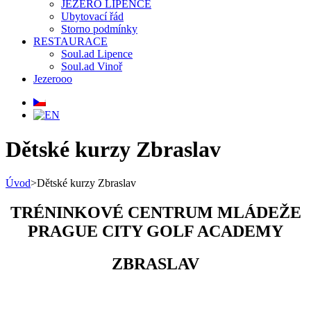
JEZERO LIPENCE
Ubytovací řád
Storno podmínky
RESTAURACE
Soul.ad Lipence
Soul.ad Vinoř
Jezerooo
Dětské kurzy Zbraslav
Úvod
>
Dětské kurzy Zbraslav
TRÉNINKOVÉ CENTRUM MLÁDEŽE
PRAGUE CITY GOLF ACADEMY
ZBRASLAV