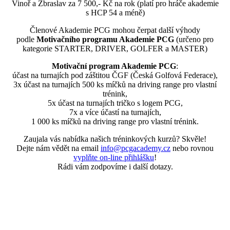
Vinoř a Zbraslav za 7 500,- Kč na rok (platí pro hráče akademie
s HCP 54 a méně)
Členové Akademie PCG mohou čerpat další výhody
podle
Motivačního programu Akademie PCG
(určeno pro
kategorie STARTER, DRIVER, GOLFER a MASTER)
Motivační program Akademie PCG
:
účast na turnajích pod záštitou ČGF (Česká Golfová Federace),
3x účast na turnajích 500 ks míčků na driving range pro vlastní
trénink,
5x účast na turnajích tričko s logem PCG,
7x a více účastí na turnajích,
1 000 ks míčků na driving range pro vlastní trénink.
Zaujala vás nabídka našich tréninkových kurzů? Skvěle!
Dejte nám vědět na email
info@pcgacademy.cz
nebo rovnou
vyplňte on-line přihlášku
!
Rádi vám zodpovíme i další dotazy.