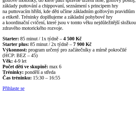
golfové motoriky, do které patří správné držení hole, golfový postoj,
základy puttování a chippovaní, seznámení s principem hry
na puttovacím hřišti, kde děti učíme základním golfovým pravidlům
a etiketě. Tréninky doplňujeme a základní pohybové hry
a koordinační cvičení, které jsou v tomto věku nejdůležitější složkou
zdravého motorického rozvoje.
Starter:
85 minut / 1x týdně –
4 5
00 Kč
Starter plus:
85 minut / 2x týdně –
7 900 Kč
Výkonnost:
program určený pro začátečníky a mírně pokročilé
(HCP: BEZ – 45)
Věk:
4-9 let
Počet dětí ve skupině:
max 6
Tréninky:
pondělí a středa
Čas tréninku:
15:30 – 16:55
Přihlaste se