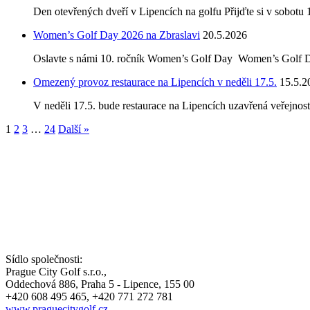
Den otevřených dveří v Lipencích na golfu Přijďte si v sobot
Women’s Golf Day 2026 na Zbraslavi
20.5.2026
Oslavte s námi 10. ročník Women’s Golf Day Women’s Golf Day
Omezený provoz restaurace na Lipencích v neděli 17.5.
15.5.2
V neděli 17.5. bude restaurace na Lipencích uzavřená veřejnos
1
2
3
…
24
Další »
Sídlo společnosti:
Prague City Golf s.r.o.,
Oddechová 886, Praha 5 - Lipence, 155 00
+420 608 495 465, +420 771 272 781
www.praguecitygolf.cz