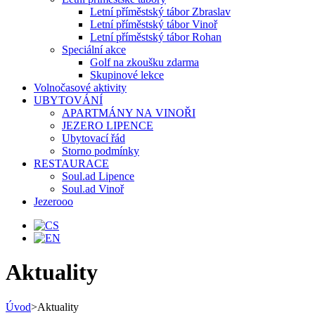
Letní příměstský tábor Zbraslav
Letní příměstský tábor Vinoř
Letní příměstský tábor Rohan
Speciální akce
Golf na zkoušku zdarma
Skupinové lekce
Volnočasové aktivity
UBYTOVÁNÍ
APARTMÁNY NA VINOŘI
JEZERO LIPENCE
Ubytovací řád
Storno podmínky
RESTAURACE
Soul.ad Lipence
Soul.ad Vinoř
Jezerooo
Aktuality
Úvod
>
Aktuality