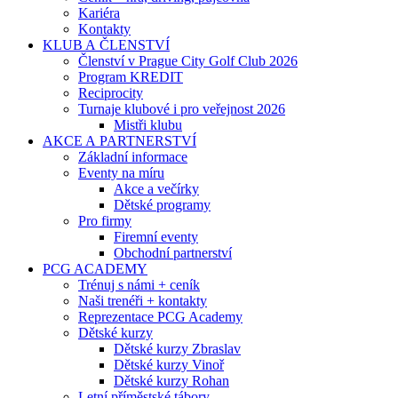
Kariéra
Kontakty
KLUB A ČLENSTVÍ
Členství v Prague City Golf Club 2026
Program KREDIT
Reciprocity
Turnaje klubové i pro veřejnost 2026
Mistři klubu
AKCE A PARTNERSTVÍ
Základní informace
Eventy na míru
Akce a večírky
Dětské programy
Pro firmy
Firemní eventy
Obchodní partnerství
PCG ACADEMY
Trénuj s námi + ceník
Naši trenéři + kontakty
Reprezentace PCG Academy
Dětské kurzy
Dětské kurzy Zbraslav
Dětské kurzy Vinoř
Dětské kurzy Rohan
Letní příměstské tábory