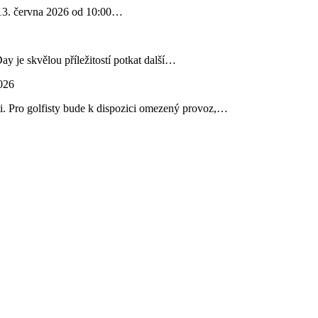
u 13. června 2026 od 10:00…
 je skvělou příležitostí potkat další…
026
ti. Pro golfisty bude k dispozici omezený provoz,…