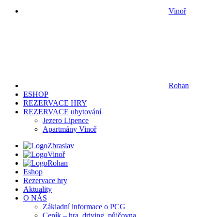
Vinoř
Rohan
ESHOP
REZERVACE HRY
REZERVACE ubytování
Jezero Lipence
Apartmány Vinoř
Zbraslav
Vinoř
Rohan
Eshop
Rezervace hry
Aktuality
O NÁS
Základní informace o PCG
Ceník – hra, driving, půjčovna