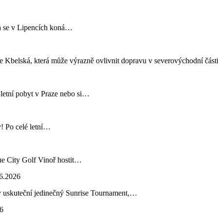
pna se v Lipencích koná…
e Kbelská, která může výrazně ovlivnit dopravu v severovýchodní čás
 letní pobyt v Praze nebo si…
y! Po celé letní…
ue City Golf Vinoř hostit…
6.2026
lav uskuteční jedinečný Sunrise Tournament,…
6