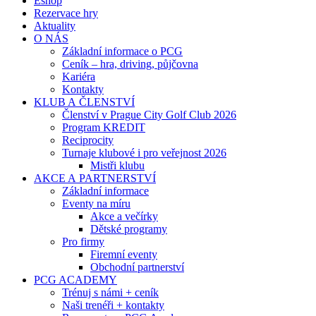
Eshop
Rezervace hry
Aktuality
O NÁS
Základní informace o PCG
Ceník – hra, driving, půjčovna
Kariéra
Kontakty
KLUB A ČLENSTVÍ
Členství v Prague City Golf Club 2026
Program KREDIT
Reciprocity
Turnaje klubové i pro veřejnost 2026
Mistři klubu
AKCE A PARTNERSTVÍ
Základní informace
Eventy na míru
Akce a večírky
Dětské programy
Pro firmy
Firemní eventy
Obchodní partnerství
PCG ACADEMY
Trénuj s námi + ceník
Naši trenéři + kontakty