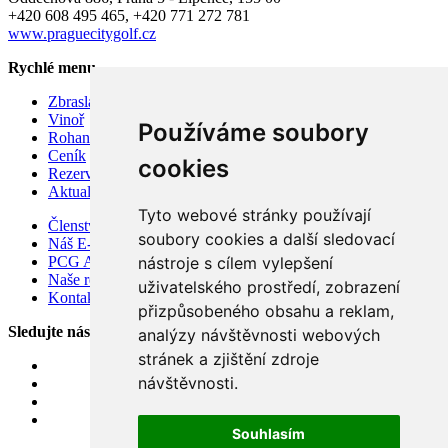
+420 608 495 465, +420 771 272 781
www.praguecitygolf.cz
Rychlé menu
Zbraslav
Vinoř
Používáme soubory
Rohan
Ceník
cookies
Rezervace hracího času
Aktuality
Tyto webové stránky používají
Členství v Prague City Golf Club 2026
soubory cookies a další sledovací
Náš E-shop
nástroje s cílem vylepšení
PCG Academy
Naše restaurace Soul.ad, koncept
uživatelského prostředí, zobrazení
Kontakty
přizpůsobeného obsahu a reklam,
Sledujte nás
analýzy návštěvnosti webových
stránek a zjištění zdroje
návštěvnosti.
Souhlasím