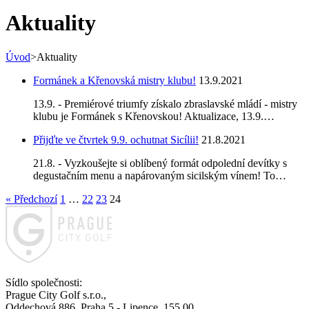
Aktuality
Úvod
>
Aktuality
Formánek a Křenovská mistry klubu!
13.9.2021
13.9. - Premiérové triumfy získalo zbraslavské mládí - mistry
klubu je Formánek s Křenovskou! Aktualizace, 13.9.…
Přijďte ve čtvrtek 9.9. ochutnat Sicílii!
21.8.2021
21.8. - Vyzkoušejte si oblíbený formát odpolední devítky s
degustačním menu a napárovaným sicilským vínem! To…
« Předchozí
1
…
22
23
24
Sídlo společnosti:
Prague City Golf s.r.o.,
Oddechová 886, Praha 5 - Lipence, 155 00