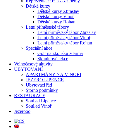
Reprezentace PCG Academy
Dětské kurzy
Dětské kurzy Zbraslav
Dětské kurzy Vinoř
Dětské kurzy Rohan
Letní příměstské tábory
Letní příměstský tábor Zbraslav
Letní příměstský tábor Vinoř
Letní příměstský tábor Rohan
Speciální akce
Golf na zkoušku zdarma
Skupinové lekce
Volnočasové aktivity
UBYTOVÁNÍ
APARTMÁNY NA VINOŘI
JEZERO LIPENCE
Ubytovací řád
Storno podmínky
RESTAURACE
Soul.ad Lipence
Soul.ad Vinoř
Jezerooo