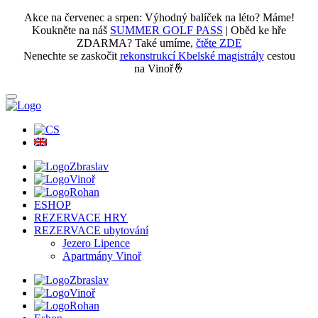
Akce na červenec a srpen: Výhodný balíček na léto? Máme!
Koukněte na náš
SUMMER GOLF PASS
| Oběd ke hře
ZDARMA? Také umíme,
čtěte ZDE
Nenechte se zaskočit
rekonstrukcí Kbelské magistrály
cestou
na Vinoř🤞
Zbraslav
Vinoř
Rohan
ESHOP
REZERVACE HRY
REZERVACE ubytování
Jezero Lipence
Apartmány Vinoř
Zbraslav
Vinoř
Rohan