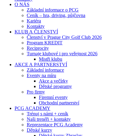
O NÁS
Základní informace o PCG
Ceník – hra, driving, půjčovna
Kariéra
Kontakty
KLUB A ČLENSTVÍ
Členství v Prague City Golf Club 2026
Program KREDIT
Reciprocity
Turnaje klubové i pro veřejnost 2026
Mistři klubu
AKCE A PARTNERSTVÍ
Základní informace
Eventy na míru
Akce a večírky
Dětské programy
Pro firmy
Firemní eventy
Obchodní partnerství
PCG ACADEMY
Trénuj s námi + ceník
Naši trenéři + kontakty
Reprezentace PCG Academy
Dětské kurzy
Dětské kurzy Zbraslav