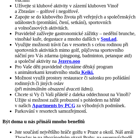
všichni!
Užívejte si klubové aktivity v zázemí kluboven Vinoř
a Zbraslav – golfové i negolfové.
Zapojte se do klubového života při veřejných a společenských
událostech (promítání, čtení, setkání), sportovních
a volnočasových aktivitách.
Pravidelně zažívejte gastronomické zážitky – nedělní brunche,
vinořské kuře, degustace a mnoho dalších v
Soul.ad
.
Využijte možnosti trávit čas v resortech s celou rodinou při
sportovních aktivitách mimo golf, půjčovna sportovního
náčiní pro Vás zdarma (pingpong, badminton, petanque atd)
a společné aktivity na
Jezero.ooo
Pro Vaše děti pravidelně chystáme dětský program
s animátorkami kreativního studia
Keiki.
Možnost využít prostory restaurace či salonku pro pořádání
rodinných či jiných oslav
(při minimálním obsazení dvaceti lidmi).
Chcete si Vy či Vaši přátelé z daleka oddechnout na Vinoři?
Užijte si možnost zažít probuzení s pohledem na hřiště
v našich
Apartments by PCG
za výhodných podmínek.
Parkování v resortech samozřejmostí.
Být doma u nás přináší mnoho benefitů
Jste součástí největšího hráče golfu v Praze a okolí. Náš areál
Zbraslav je na jihozápadním okraji Prahy, na severovýchodě