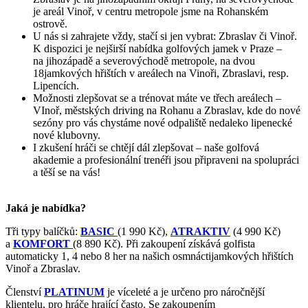
je areál Vinoř, v centru metropole jsme na Rohanském
ostrově.
U nás si zahrajete vždy, stačí si jen vybrat: Zbraslav či Vinoř.
K dispozici je nejširší nabídka golfových jamek v Praze –
na jihozápadě a severovýchodě metropole, na dvou
18jamkových hřištích v areálech na Vinoři, Zbraslavi, resp.
Lipencích.
Možnosti zlepšovat se a trénovat máte ve třech areálech –
VInoř, městských driving na Rohanu a Zbraslav, kde do nové
sezóny pro vás chystáme nové odpaliště nedaleko lipenecké
nové klubovny.
I zkušení hráči se chtějí dál zlepšovat – naše golfová
akademie a profesionální trenéři jsou připraveni na spolupráci
a těší se na vás!
Jaká je nabídka?
Tři typy balíčků:
BASIC
(1 990 Kč),
ATRAKTIV
(4 990 Kč)
a
KOMFORT
(8 890 Kč). Při zakoupení získává golfista
automaticky 1, 4 nebo 8 her na našich osmnáctijamkových hřištích
Vinoř a Zbraslav.
Členství
PLATINUM
je víceleté a je určeno pro náročnější
klientelu, pro hráče hrající často. Se zakoupením