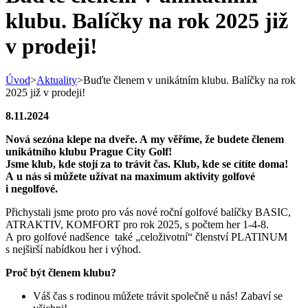
klubu. Balíčky na rok 2025 již
v prodeji!
Úvod
>
Aktuality
>
Buďte členem v unikátním klubu. Balíčky na rok
2025 již v prodeji!
8.11.2024
Nová sezóna klepe na dveře. A my věříme, že budete členem
unikátního klubu Prague City Golf!
Jsme klub, kde stojí za to trávit čas. Klub, kde se cítíte doma!
A u nás si můžete
užívat na maximum aktivity golfové
i negolfové.
Přichystali jsme proto pro vás nové roční golfové balíčky BASIC,
ATRAKTIV, KOMFORT pro rok 2025, s počtem her 1-4-8.
A pro golfové nadšence také „celoživotní“ členství PLATINUM
s nejširší nabídkou her i výhod.
Proč být členem klubu?
Váš čas s rodinou můžete trávit společně u nás! Zabaví se