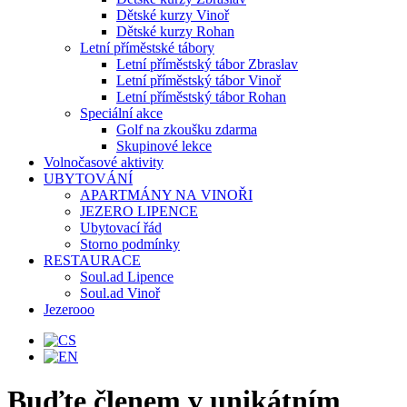
Dětské kurzy Vinoř
Dětské kurzy Rohan
Letní příměstské tábory
Letní příměstský tábor Zbraslav
Letní příměstský tábor Vinoř
Letní příměstský tábor Rohan
Speciální akce
Golf na zkoušku zdarma
Skupinové lekce
Volnočasové aktivity
UBYTOVÁNÍ
APARTMÁNY NA VINOŘI
JEZERO LIPENCE
Ubytovací řád
Storno podmínky
RESTAURACE
Soul.ad Lipence
Soul.ad Vinoř
Jezerooo
Buďte členem v unikátním