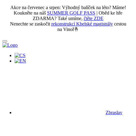
Akce na červenec a srpen: Výhodný balíček na léto? Máme!
Koukněte na náš
SUMMER GOLF PASS
| Oběd ke hře
ZDARMA? Také umíme,
čtěte ZDE
Nenechte se zaskočit
rekonstrukcí Kbelské magistrály
cestou
na Vinoř🤞
Zbraslav