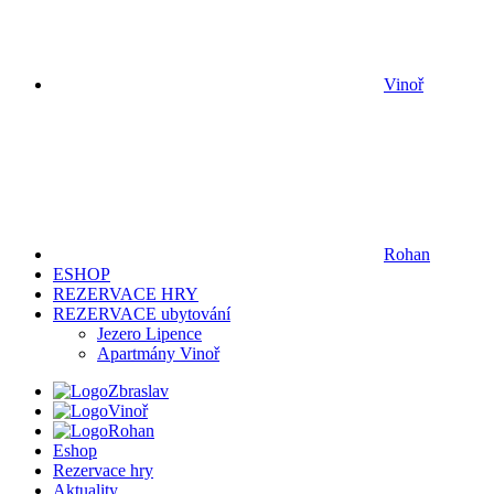
Vinoř
Rohan
ESHOP
REZERVACE HRY
REZERVACE ubytování
Jezero Lipence
Apartmány Vinoř
Zbraslav
Vinoř
Rohan
Eshop
Rezervace hry
Aktuality