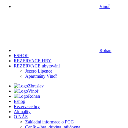
Vinoř
Rohan
ESHOP
REZERVACE HRY
REZERVACE ubytování
Jezero Lipence
Apartmány Vinoř
Zbraslav
Vinoř
Rohan
Eshop
Rezervace hry
Aktuality
O NÁS
Základní informace o PCG
Ceník – hra, driving, půjčovna