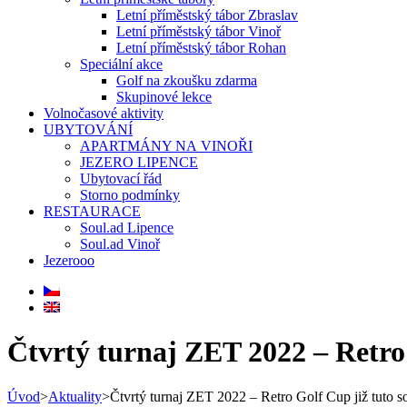
Letní příměstský tábor Zbraslav
Letní příměstský tábor Vinoř
Letní příměstský tábor Rohan
Speciální akce
Golf na zkoušku zdarma
Skupinové lekce
Volnočasové aktivity
UBYTOVÁNÍ
APARTMÁNY NA VINOŘI
JEZERO LIPENCE
Ubytovací řád
Storno podmínky
RESTAURACE
Soul.ad Lipence
Soul.ad Vinoř
Jezerooo
Čtvrtý turnaj ZET 2022 – Retro 
Úvod
>
Aktuality
>
Čtvrtý turnaj ZET 2022 – Retro Golf Cup již tuto s