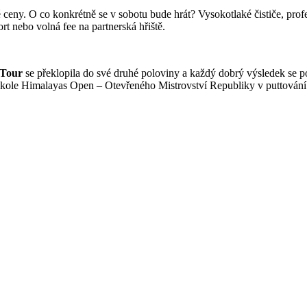
 ceny. O co konkrétně se v sobotu bude hrát? Vysokotlaké čističe, pro
 nebo volná fee na partnerská hřiště.
 Tour
se překlopila do své druhé poloviny a každý dobrý výsledek se poč
m kole Himalayas Open – Otevřeného Mistrovství Republiky v puttování