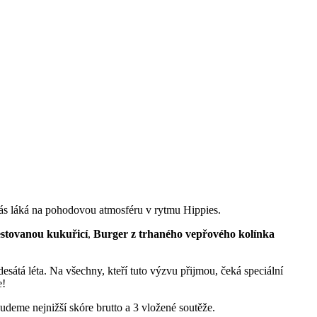
s láká na pohodovou atmosféru v rytmu Hippies.
estovanou kukuřicí
,
Burger z trhaného vepřového kolínka
desátá léta. Na všechny, kteří tuto výzvu přijmou, čeká speciální
e!
udeme nejnižší skóre brutto a 3 vložené soutěže.