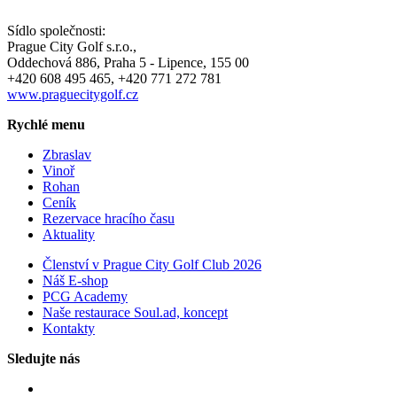
Sídlo společnosti:
Prague City Golf s.r.o.,
Oddechová 886, Praha 5 - Lipence, 155 00
+420 608 495 465, +420 771 272 781
www.praguecitygolf.cz
Rychlé menu
Zbraslav
Vinoř
Rohan
Ceník
Rezervace hracího času
Aktuality
Členství v Prague City Golf Club 2026
Náš E-shop
PCG Academy
Naše restaurace Soul.ad, koncept
Kontakty
Sledujte nás