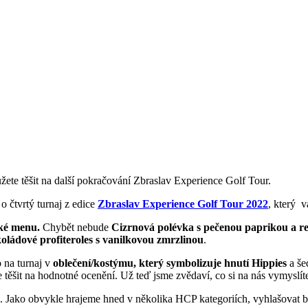
žete těšit na další pokračování Zbraslav Experience Golf Tour.
o čtvrtý turnaj z edice
Zbraslav Experience Golf Tour 2022
, který
vá
ké menu.
Chybět nebude
Cizrnová polévka s pečenou paprikou a r
oládové profiteroles s vanilkovou zmrzlinou
.
 na turnaj v
oblečení/kostýmu, který symbolizuje hnutí Hippies
a še
 těšit na hodnotné ocenění. Už teď jsme zvědaví, co si na nás vymyslít
in. Jako obvykle hrajeme hned v několika HCP kategoriích, vyhlašovat b