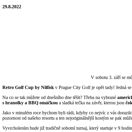
29.8.2022
V sobotu 3. září se mů
Retro Golf Cup by Nilfisk
v Prague City Golf je opět tady! Jedná se 
Na co se tak můžete od dnešního dne těšit? Třeba na vybrané
americ
s hranolky a BBQ omáčkou
a sladká tečka na závěr, kterou jsou
čok
Jako v minulém roce bychom byli rádi, kdyby co nejvíc z vás dorazilo
pozornost od našeho resortu a ten nejoriginálnější kostým se pak může
Vyvrcholením bude již tradičně sobotní turnaj, který startuje v 9 hod