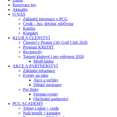
Eshop
Rezervace hry
Aktuality
O NÁS
Základní informace o PCG
Ceník – hra, driving, půjčovna
Kariéra
Kontakty
KLUB A ČLENSTVÍ
Členství v Prague City Golf Club 2026
Program KREDIT
Reciprocity
Turnaje klubové i pro veřejnost 2026
Mistři klubu
AKCE A PARTNERSTVÍ
Základní informace
Eventy na míru
Akce a večírky
Dětské programy
Pro firmy
Firemní eventy
Obchodní partnerství
PCG ACADEMY
Trénuj s námi + ceník
Naši trenéři + kontakty