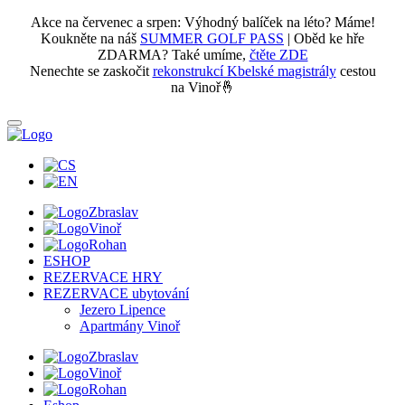
Akce na červenec a srpen: Výhodný balíček na léto? Máme!
Koukněte na náš
SUMMER GOLF PASS
| Oběd ke hře
ZDARMA? Také umíme,
čtěte ZDE
Nenechte se zaskočit
rekonstrukcí Kbelské magistrály
cestou
na Vinoř🤞
Zbraslav
Vinoř
Rohan
ESHOP
REZERVACE HRY
REZERVACE ubytování
Jezero Lipence
Apartmány Vinoř
Zbraslav
Vinoř
Rohan