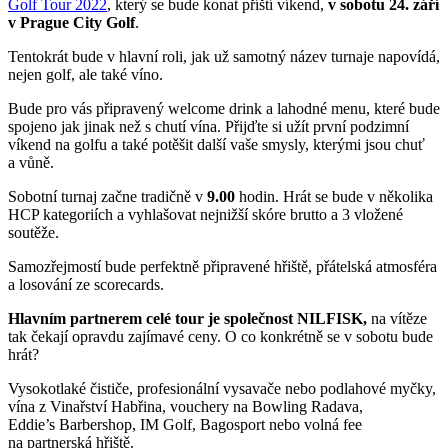
Golf Tour 2022
, který se bude konat příští víkend,
v sobotu 24. září
v Prague City Golf
.
Tentokrát bude v hlavní roli, jak už samotný název turnaje napovídá,
nejen golf, ale také víno.
Bude pro vás připravený welcome drink a lahodné menu, které bude
spojeno jak jinak než s chutí vína. Přijďte si užít první podzimní
víkend na golfu a také potěšit další vaše smysly, kterými jsou chuť
a vůně.
Sobotní turnaj začne tradičně v
9.00
hodin. Hrát se bude v několika
HCP kategoriích a vyhlašovat nejnižší skóre brutto a 3 vložené
soutěže.
Samozřejmostí bude perfektně připravené hřiště, přátelská atmosféra
a losování ze scorecards.
Hlavním partnerem celé tour je společnost NILFISK,
na vítěze
tak čekají opravdu zajímavé ceny. O co konkrétně se v sobotu bude
hrát?
Vysokotlaké čističe, profesionální vysavače nebo podlahové myčky,
vína z Vinařství Habřina, vouchery na Bowling Radava,
Eddie’s Barbershop, IM Golf, Bagosport nebo volná fee
na partnerská hřiště.