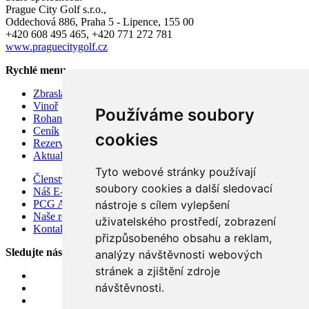
Prague City Golf s.r.o.,
Oddechová 886, Praha 5 - Lipence, 155 00
+420 608 495 465, +420 771 272 781
www.praguecitygolf.cz
Rychlé menu
Zbraslav
Vinoř
Používáme soubory
Rohan
Ceník
cookies
Rezervace hracího času
Aktuality
Tyto webové stránky používají
Členství v Prague City Golf Club 2026
soubory cookies a další sledovací
Náš E-shop
nástroje s cílem vylepšení
PCG Academy
Naše restaurace Soul.ad, koncept
uživatelského prostředí, zobrazení
Kontakty
přizpůsobeného obsahu a reklam,
Sledujte nás
analýzy návštěvnosti webových
stránek a zjištění zdroje
návštěvnosti.