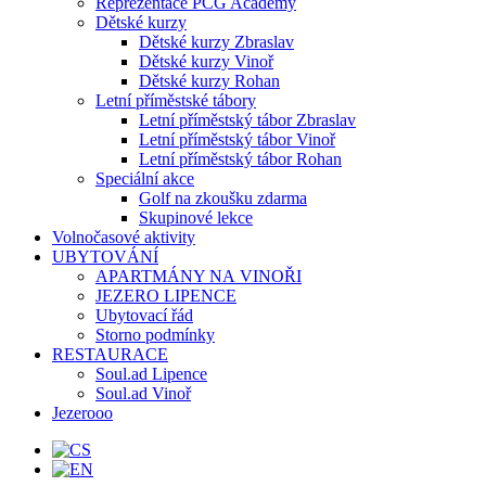
Reprezentace PCG Academy
Dětské kurzy
Dětské kurzy Zbraslav
Dětské kurzy Vinoř
Dětské kurzy Rohan
Letní příměstské tábory
Letní příměstský tábor Zbraslav
Letní příměstský tábor Vinoř
Letní příměstský tábor Rohan
Speciální akce
Golf na zkoušku zdarma
Skupinové lekce
Volnočasové aktivity
UBYTOVÁNÍ
APARTMÁNY NA VINOŘI
JEZERO LIPENCE
Ubytovací řád
Storno podmínky
RESTAURACE
Soul.ad Lipence
Soul.ad Vinoř
Jezerooo