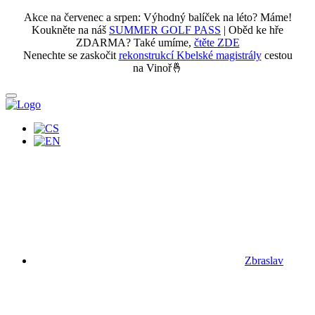
Akce na červenec a srpen: Výhodný balíček na léto? Máme!
Koukněte na náš
SUMMER GOLF PASS
| Oběd ke hře
ZDARMA? Také umíme,
čtěte ZDE
Nenechte se zaskočit
rekonstrukcí Kbelské magistrály
cestou
na Vinoř🤞
Zbraslav