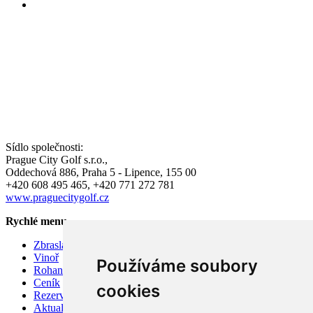
Sídlo společnosti:
Prague City Golf s.r.o.,
Oddechová 886, Praha 5 - Lipence, 155 00
+420 608 495 465, +420 771 272 781
www.praguecitygolf.cz
Rychlé menu
Zbraslav
Vinoř
Používáme soubory
Rohan
Ceník
cookies
Rezervace hracího času
Aktuality