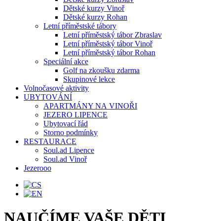
Dětské kurzy Vinoř
Dětské kurzy Rohan
Letní příměstské tábory
Letní příměstský tábor Zbraslav
Letní příměstský tábor Vinoř
Letní příměstský tábor Rohan
Speciální akce
Golf na zkoušku zdarma
Skupinové lekce
Volnočasové aktivity
UBYTOVÁNÍ
APARTMÁNY NA VINOŘI
JEZERO LIPENCE
Ubytovací řád
Storno podmínky
RESTAURACE
Soul.ad Lipence
Soul.ad Vinoř
Jezerooo
NAUČÍME VAŠE DĚTI