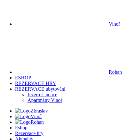
Vinoř
Rohan
ESHOP
REZERVACE HRY
REZERVACE ubytování
Jezero Lipence
Apartmány Vinoř
Zbraslav
Vinoř
Rohan
Eshop
Rezervace hry
Aktuality