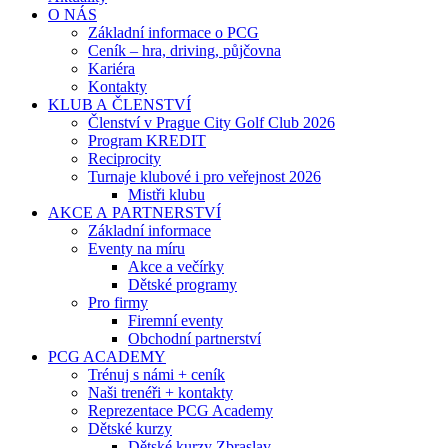
O NÁS
Základní informace o PCG
Ceník – hra, driving, půjčovna
Kariéra
Kontakty
KLUB A ČLENSTVÍ
Členství v Prague City Golf Club 2026
Program KREDIT
Reciprocity
Turnaje klubové i pro veřejnost 2026
Mistři klubu
AKCE A PARTNERSTVÍ
Základní informace
Eventy na míru
Akce a večírky
Dětské programy
Pro firmy
Firemní eventy
Obchodní partnerství
PCG ACADEMY
Trénuj s námi + ceník
Naši trenéři + kontakty
Reprezentace PCG Academy
Dětské kurzy
Dětské kurzy Zbraslav