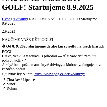
GOLF! Startujeme 8.9.2025
Úvod
>
Aktuality
>
NAUČÍME VAŠE DĚTI GOLF! Startujeme
8.9.2025
2.9.2025
NAUČÍME VAŠE DĚTI GOLF!
⛳️ Od 8. 9. 2025 startujeme dětské kurzy golfu na všech hřištích
PCG!
Hravě, venku a v souladu s přírodou — ať si vaše děti zamilují
pohyb i golf.
🌿
A když bude pršet, máme kryté drivingy a klubovny, fungujeme za
každého počasí.
👉 Přihlášky & info:
https://www.pcg.cz/detske-kurzy/
📍 Zbraslav / Lipe
nce
📍 Vinoř
📍 Rohan