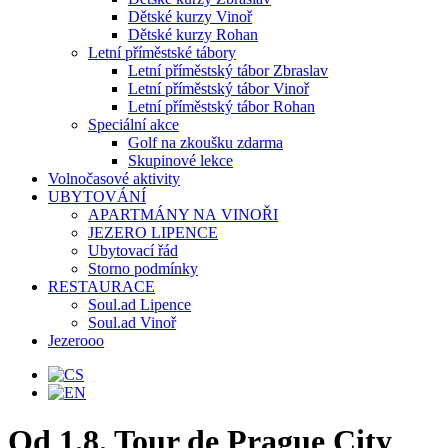
Dětské kurzy Vinoř
Dětské kurzy Rohan
Letní příměstské tábory
Letní příměstský tábor Zbraslav
Letní příměstský tábor Vinoř
Letní příměstský tábor Rohan
Speciální akce
Golf na zkoušku zdarma
Skupinové lekce
Volnočasové aktivity
UBYTOVÁNÍ
APARTMÁNY NA VINOŘI
JEZERO LIPENCE
Ubytovací řád
Storno podmínky
RESTAURACE
Soul.ad Lipence
Soul.ad Vinoř
Jezerooo
Od 1.8. Tour de Prague City