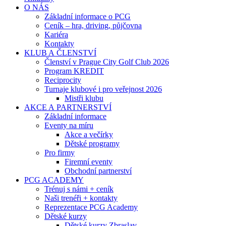
O NÁS
Základní informace o PCG
Ceník – hra, driving, půjčovna
Kariéra
Kontakty
KLUB A ČLENSTVÍ
Členství v Prague City Golf Club 2026
Program KREDIT
Reciprocity
Turnaje klubové i pro veřejnost 2026
Mistři klubu
AKCE A PARTNERSTVÍ
Základní informace
Eventy na míru
Akce a večírky
Dětské programy
Pro firmy
Firemní eventy
Obchodní partnerství
PCG ACADEMY
Trénuj s námi + ceník
Naši trenéři + kontakty
Reprezentace PCG Academy
Dětské kurzy
Dětské kurzy Zbraslav