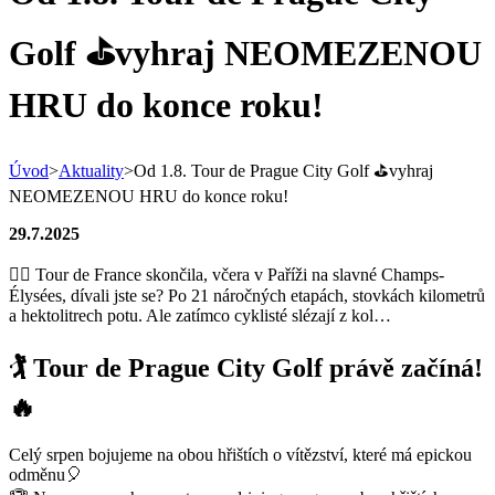
Golf ⛳vyhraj NEOMEZENOU
HRU do konce roku!
Úvod
>
Aktuality
>
Od 1.8. Tour de Prague City Golf ⛳vyhraj
NEOMEZENOU HRU do konce roku!
29.7.2025
🚴‍♂️ Tour de France skončila, včera v Paříži na slavné Champs-
Élysées, dívali jste se? Po 21 náročných etapách, stovkách kilometrů
a hektolitrech potu. Ale zatímco cyklisté slézají z kol…
🏌️ Tour de Prague City Golf právě začíná!
🔥
Celý srpen bojujeme na obou hřištích o vítězství, které má epickou
odměnu
🎈