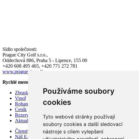
Sídlo společnosti:
Prague City Golf s.r.o.,
Oddechová 886, Praha 5 - Lipence, 155 00
+420 608 495 465, +420 771 272 781
www.praguecitygolf.cz
Rychlé menu
Používáme soubory
Zbraslav
Vinoř
cookies
Rohan
Ceník
Rezervace hracího času
Tyto webové stránky používají
Aktuality
soubory cookies a další sledovací
nástroje s cílem vylepšení
Členství v Prague City Golf Club 2026
Náš E-shop