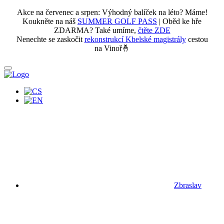
Akce na červenec a srpen: Výhodný balíček na léto? Máme!
Koukněte na náš
SUMMER GOLF PASS
| Oběd ke hře
ZDARMA? Také umíme,
čtěte ZDE
Nenechte se zaskočit
rekonstrukcí Kbelské magistrály
cestou
na Vinoř🤞
Zbraslav