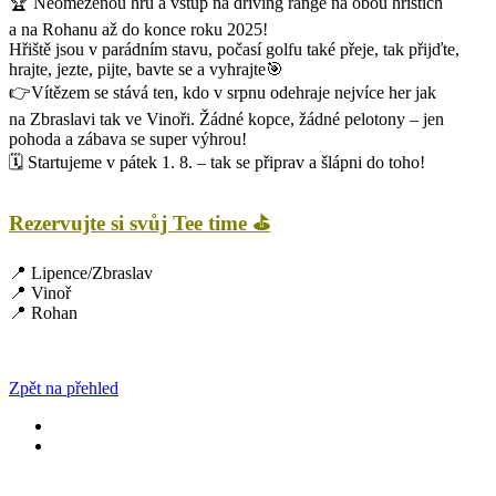
🏆 Neomezenou hru a vstup na driving range na obou hřištích
a na Rohanu až do konce roku 2025!
Hřiště jsou v parádním stavu, počasí golfu také přeje, tak přijďte,
hrajte, jezte, pijte, bavte se a vyhrajte
🎯
👉Vítězem se stává ten, kdo v srpnu odehraje nejvíce her jak
na Zbraslavi tak ve Vinoři. Žádné kopce, žádné pelotony – jen
pohoda a zábava se super výhrou!
🗓 Startujeme v pátek 1. 8. – tak se připrav a šlápni do toho!
Rezervujte si svůj Tee time ⛳
📍 Lipence/Zbraslav
📍 Vinoř
📍 Rohan
Zpět na přehled