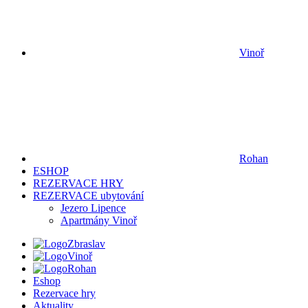
Vinoř
Rohan
ESHOP
REZERVACE HRY
REZERVACE ubytování
Jezero Lipence
Apartmány Vinoř
Zbraslav
Vinoř
Rohan
Eshop
Rezervace hry
Aktuality