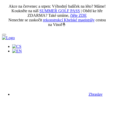
Akce na červenec a srpen: Výhodný balíček na léto? Máme!
Koukněte na náš
SUMMER GOLF PASS
| Oběd ke hře
ZDARMA? Také umíme,
čtěte ZDE
Nenechte se zaskočit
rekonstrukcí Kbelské magistrály
cestou
na Vinoř🤞
Zbraslav