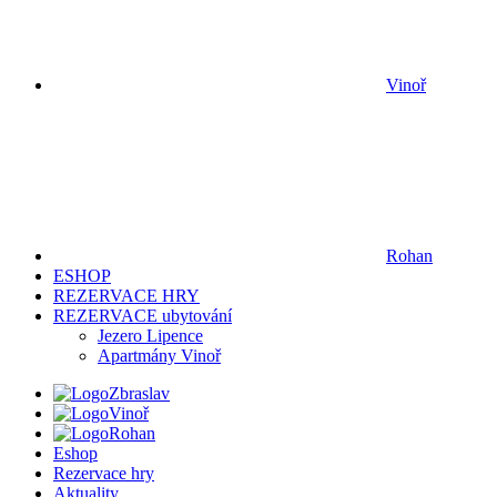
Vinoř
Rohan
ESHOP
REZERVACE HRY
REZERVACE ubytování
Jezero Lipence
Apartmány Vinoř
Zbraslav
Vinoř
Rohan
Eshop
Rezervace hry
Aktuality