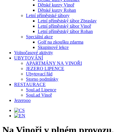
Dětské kurzy Vinoř
Dětské kurzy Rohan
Letní příměstské tábory
Letní příměstský tábor Zbraslav
Letní příměstský tábor Vinoř
Letní příměstský tábor Rohan
Speciální akce
Golf na zkoušku zdarma
Skupinové lekce
Volnočasové aktivity
UBYTOVÁNÍ
APARTMÁNY NA VINOŘI
JEZERO LIPENCE
Ubytovací řád
Storno podmínky
RESTAURACE
Soul.ad Lipence
Soul.ad Vinoř
Jezerooo
Na Vinoři v plném provozu,