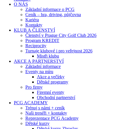
O NÁS
Základní informace o PCG
Ceník – hra, driving, půjčovna
Kariéra
Kontakty
KLUB A ČLENSTVÍ
Členství v Prague City Golf Club 2026
Program KREDIT
Reciprocity
Turnaje klubové i pro veřejnost 2026
Mistři klubu
AKCE A PARTNERSTVÍ
Základní informace
Eventy na míru
Akce a večírky
Dětské programy
Pro firmy
Firemní eventy
Obchodní partnerství
PCG ACADEMY
Trénuj s námi + ceník
Naši trenéři + kontakty
Reprezentace PCG Academy
Dětské kurzy
Dětské kurzy Zbraslav