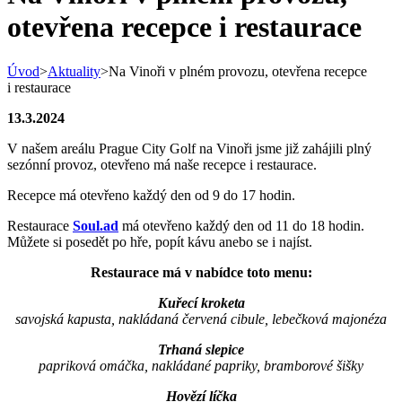
otevřena recepce i restaurace
Úvod
>
Aktuality
>
Na Vinoři v plném provozu, otevřena recepce
i restaurace
13.3.2024
V našem areálu Prague City Golf na Vinoři jsme již zahájili plný
sezónní provoz, otevřeno má naše recepce i restaurace.
Recepce má otevřeno každý den od 9 do 17 hodin.
Restaurace
Soul.ad
má otevřeno každý den od 11 do 18 hodin.
Můžete si posedět po hře, popít kávu anebo se i najíst.
Restaurace má v nabídce toto menu:
Kuřecí kroketa
savojská kapusta, nakládaná červená cibule, lebečková majonéza
Trhaná slepice
papriková omáčka, nakládané papriky, bramborové šišky
Hovězí líčka