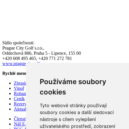
Sídlo společnosti:
Prague City Golf s.r.o.,
Oddechová 886, Praha 5 - Lipence, 155 00
+420 608 495 465, +420 771 272 781
www.praguecitygolf.cz
Rychlé menu
Používáme soubory
Zbraslav
Vinoř
cookies
Rohan
Ceník
Rezervace hracího času
Tyto webové stránky používají
Aktuality
soubory cookies a další sledovací
Členství v Prague City Golf Club 2026
nástroje s cílem vylepšení
Náš E-shop
uživatelského prostředí, zobrazení