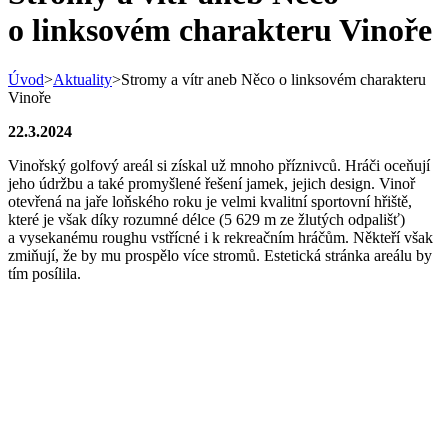
o linksovém charakteru Vinoře
Úvod
>
Aktuality
>
Stromy a vítr aneb Něco o linksovém charakteru
Vinoře
22.3.2024
Vinořský golfový areál si získal už mnoho příznivců. Hráči oceňují
jeho údržbu a také promyšlené řešení jamek, jejich design. Vinoř
otevřená na jaře loňského roku je velmi kvalitní sportovní hřiště,
které je však díky rozumné délce (5 629 m ze žlutých odpališť)
a vysekanému roughu vstřícné i k rekreačním hráčům. Někteří však
zmiňují, že by mu prospělo více stromů. Estetická stránka areálu by
tím posílila.