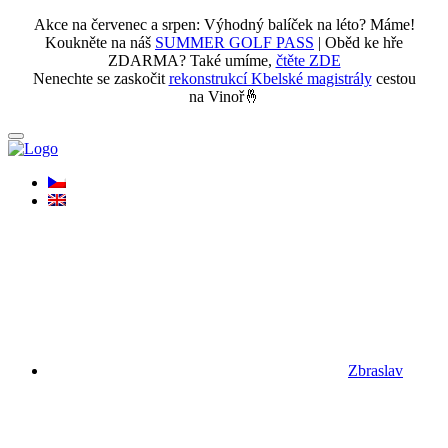
Akce na červenec a srpen: Výhodný balíček na léto? Máme!
Koukněte na náš
SUMMER GOLF PASS
| Oběd ke hře
ZDARMA? Také umíme,
čtěte ZDE
Nenechte se zaskočit
rekonstrukcí Kbelské magistrály
cestou
na Vinoř🤞
Zbraslav