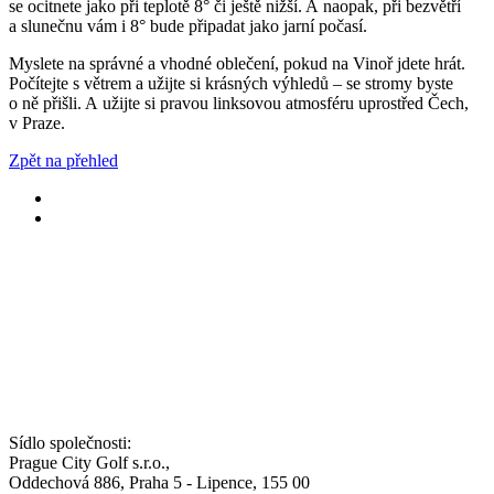
se ocitnete jako při teplotě 8° či ještě nižší. A naopak, při bezvětří
a slunečnu vám i 8° bude připadat jako jarní počasí.
Myslete na správné a vhodné oblečení, pokud na Vinoř jdete hrát.
Počítejte s větrem a užijte si krásných výhledů – se stromy byste
o ně přišli. A užijte si pravou linksovou atmosféru uprostřed Čech,
v Praze.
Zpět na přehled
Sídlo společnosti:
Prague City Golf s.r.o.,
Oddechová 886, Praha 5 - Lipence, 155 00