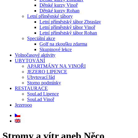
Dětské kurzy Vinoř
Dětské kurzy Rohan
Letní příměstské tábory
Letní příměstský tábor Zbraslav
Letní příměstský tábor Vinoř
Letní příměstský tábor Rohan
Speciální akce
Golf na zkoušku zdarma
Skupinové lekce
Volnočasové aktivity
UBYTOVÁNÍ
APARTMÁNY NA VINOŘI
JEZERO LIPENCE
Ubytovací řád
Storno podmínky
RESTAURACE
Soul.ad Lipence
Soul.ad Vinoř
Jezerooo
Stromy a vítr aneb Něco