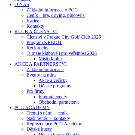
O NÁS
Základní informace o PCG
Ceník – hra, driving, půjčovna
Kariéra
Kontakty
KLUB A ČLENSTVÍ
Členství v Prague City Golf Club 2026
Program KREDIT
Reciprocity
Turnaje klubové i pro veřejnost 2026
Mistři klubu
AKCE A PARTNERSTVÍ
Základní informace
Eventy na míru
Akce a večírky
Dětské programy
Pro firmy
Firemní eventy
Obchodní partnerství
PCG ACADEMY
Trénuj s námi + ceník
Naši trenéři + kontakty
Reprezentace PCG Academy
Dětské kurzy
Dětské kurzy Zbraslav