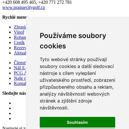
+420 608 495 465, +420 771 272 781
www.praguecitygolf.cz
Rychlé menu
Zbraslav
Vinoř
Používáme soubory
Rohan
Ceník
cookies
Rezervace hracího času
Aktuality
Tyto webové stránky používají
Členství v Prague City Golf Club 2026
soubory cookies a další sledovací
Náš E-shop
nástroje s cílem vylepšení
PCG Academy
Naše restaurace Soul.ad, koncept
uživatelského prostředí, zobrazení
Kontakty
přizpůsobeného obsahu a reklam,
Sledujte nás
analýzy návštěvnosti webových
stránek a zjištění zdroje
návštěvnosti.
Souhlasím
Nastavte si zasílání novinek přímo na Váš e-mail.