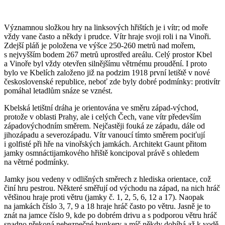
Významnou složkou hry na linksových hřištích je i vítr; od moře
vždy vane často a někdy i prudce. Vítr hraje svoji roli i na Vinoři.
Zdejší pláň je položena ve výšce 250-260 metrů nad mořem,
s nejvyšším bodem 267 metrů uprostřed areálu. Celý prostor Kbel
a Vinoře byl vždy otevřen silnějšímu větrnému proudění. I proto
bylo ve Kbelích založeno již na podzim 1918 první letiště v nové
československé republice, neboť zde byly dobré podmínky: protivítr
pomáhal letadlům snáze se vznést.
Kbelská letištní dráha je orientována ve směru západ-východ,
protože v oblasti Prahy, ale i celých Čech, vane vítr především
západovýchodním směrem. Nejčastěji fouká ze západu, dále od
jihozápadu a severozápadu. Vítr vanoucí tímto směrem pociťují
i golfisté při hře na vinořských jamkách. Architekt Gaunt přitom
jamky osmnáctijamkového hřiště koncipoval právě s ohledem
na větrné podmínky.
Jamky jsou vedeny v odlišných směrech z hlediska orientace, což
činí hru pestrou. Některé směřují od východu na západ, na nich hráč
většinou hraje proti větru (jamky č. 1, 2, 5, 6, 12 a 17). Naopak
na jamkách číslo 3, 7, 9 a 18 hraje hráč často po větru. Jasně je to
znát na jamce číslo 9, kde po dobrém drivu a s podporou větru hráč
snadno překoná nebezpečné bunkery a míč někdy dobíhá až k vodě