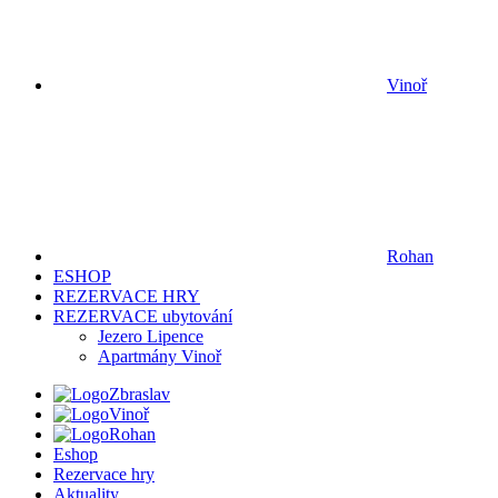
Vinoř
Rohan
ESHOP
REZERVACE HRY
REZERVACE ubytování
Jezero Lipence
Apartmány Vinoř
Zbraslav
Vinoř
Rohan
Eshop
Rezervace hry
Aktuality