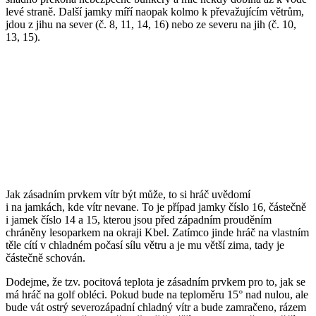
levé straně. Další jamky míří naopak kolmo k převažujícím větrům,
jdou z jihu na sever (č. 8, 11, 14, 16) nebo ze severu na jih (č. 10,
13, 15).
Jak zásadním prvkem vítr být může, to si hráč uvědomí
i na jamkách, kde vítr nevane. To je případ jamky číslo 16, částečně
i jamek číslo 14 a 15, kterou jsou před západním prouděním
chráněny lesoparkem na okraji Kbel. Zatímco jinde hráč na vlastním
těle cítí v chladném počasí sílu větru a je mu větší zima, tady je
částečně schován.
Dodejme, že tzv. pocitová teplota je zásadním prvkem pro to, jak se
má hráč na golf obléci. Pokud bude na teploměru 15° nad nulou, ale
bude vát ostrý severozápadní chladný vítr a bude zamračeno, rázem