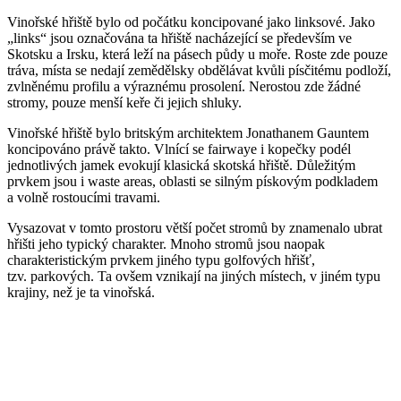
Vinořské hřiště bylo od počátku koncipované jako linksové. Jako
„links“ jsou označována ta hřiště nacházející se především ve
Skotsku a Irsku, která leží na pásech půdy u moře. Roste zde pouze
tráva, místa se nedají zemědělsky obdělávat kvůli písčitému podloží,
zvlněnému profilu a výraznému prosolení. Nerostou zde žádné
stromy, pouze menší keře či jejich shluky.
Vinořské hřiště bylo britským architektem Jonathanem Gauntem
koncipováno právě takto. Vlnící se fairwaye i kopečky podél
jednotlivých jamek evokují klasická skotská hřiště. Důležitým
prvkem jsou i waste areas, oblasti se silným pískovým podkladem
a volně rostoucími travami.
Vysazovat v tomto prostoru větší počet stromů by znamenalo ubrat
hřišti jeho typický charakter. Mnoho stromů jsou naopak
charakteristickým prvkem jiného typu golfových hřišť,
tzv. parkových. Ta ovšem vznikají na jiných místech, v jiném typu
krajiny, než je ta vinořská.