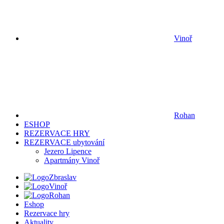
Vinoř
Rohan
ESHOP
REZERVACE HRY
REZERVACE ubytování
Jezero Lipence
Apartmány Vinoř
Zbraslav
Vinoř
Rohan
Eshop
Rezervace hry
Aktuality