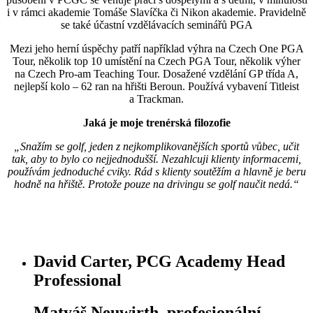
i v rámci akademie Tomáše Slavíčka či Nikon akademie. Pravidelně
se také účastní vzdělávacích seminářů PGA
Mezi jeho herní úspěchy patří například výhra na Czech One PGA
Tour, několik top 10 umístění na Czech PGA Tour, několik výher
na Czech Pro-am Teaching Tour. Dosažené vzdělání GP třída A,
nejlepší kolo – 62 ran na hřišti Beroun. Používá vybavení Titleist
a Trackman.
Jaká je moje trenérská filozofie
„Snažím se golf, jeden z nejkomplikovanějších sportů vůbec, učit
tak, aby to bylo co nejjednodušší. Nezahlcuji klienty informacemi,
používám jednoduché cviky. Rád s klienty soutěžím a hlavně je beru
hodně na hřiště. Protože pouze na drivingu se golf naučit nedá.“
David Carter, PCG Academy Head
Professional
Matyáš Neuwirth, profesionální