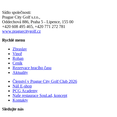
Sídlo společnosti:
Prague City Golf s.r.o.,
Oddechová 886, Praha 5 - Lipence, 155 00
+420 608 495 465, +420 771 272 781
www.praguecitygolf.cz
Rychlé menu
Zbraslav
Vinoř
Rohan
Ceník
Rezervace hracího času
Aktuality
Členství v Prague City Golf Club 2026
Náš E-shop
PCG Academy
Naše restaurace Soul.ad, koncept
Kontakty
Sledujte nás