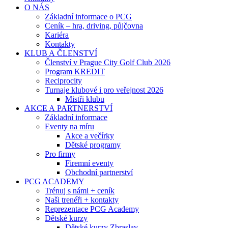
O NÁS
Základní informace o PCG
Ceník – hra, driving, půjčovna
Kariéra
Kontakty
KLUB A ČLENSTVÍ
Členství v Prague City Golf Club 2026
Program KREDIT
Reciprocity
Turnaje klubové i pro veřejnost 2026
Mistři klubu
AKCE A PARTNERSTVÍ
Základní informace
Eventy na míru
Akce a večírky
Dětské programy
Pro firmy
Firemní eventy
Obchodní partnerství
PCG ACADEMY
Trénuj s námi + ceník
Naši trenéři + kontakty
Reprezentace PCG Academy
Dětské kurzy
Dětské kurzy Zbraslav