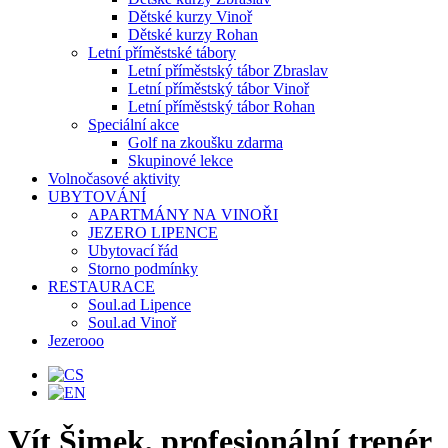
Dětské kurzy Vinoř
Dětské kurzy Rohan
Letní příměstské tábory
Letní příměstský tábor Zbraslav
Letní příměstský tábor Vinoř
Letní příměstský tábor Rohan
Speciální akce
Golf na zkoušku zdarma
Skupinové lekce
Volnočasové aktivity
UBYTOVÁNÍ
APARTMÁNY NA VINOŘI
JEZERO LIPENCE
Ubytovací řád
Storno podmínky
RESTAURACE
Soul.ad Lipence
Soul.ad Vinoř
Jezerooo
Vít Šimek, profesionální trenér