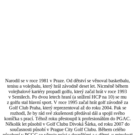
Narodil se v roce 1981 v Praze. Od dětství se věnoval basketbalu,
tenisu a volejbalu, který hrál závodně deset let. Nicméně během
volejbalové kariéry propadl golfu, který začal hrát v roce 1993
v Semilech. Po dvou letech hraní (a snížení HCP na 10) se mu
z golfu stal hlavní sport. V roce 1995 začal hrát golf závodně za
Golf Club Praha, který reprezentoval až do roku 2004. Pak se
rozhodl, že by rád své zkušenosti předával dál a spojil svého
koníčka s prací. Téhož roku přestoupil k profesionálům do PGAC.
Několik let působil v Golf Clubu Divoká Šárka, od roku 2007 do
současnosti působí v Prague City Golf Clubu. Během celého
působení v PCGC se věnuje práci s dospělými a s dětmi, v minulosti