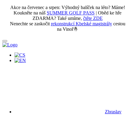
Akce na červenec a srpen: Výhodný balíček na léto? Máme!
Koukněte na náš
SUMMER GOLF PASS
| Oběd ke hře
ZDARMA? Také umíme,
čtěte ZDE
Nenechte se zaskočit
rekonstrukcí Kbelské magistrály
cestou
na Vinoř🤞
Zbraslav