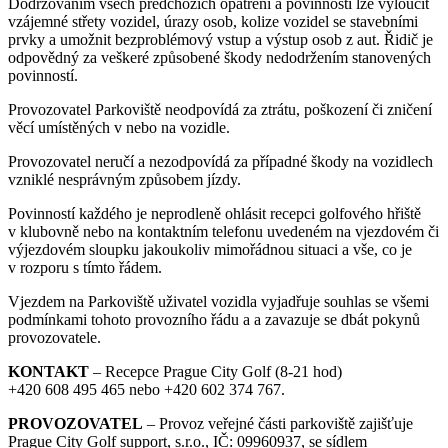
Dodržováním všech předchozích opatření a povinností lze vyloučit
vzájemné střety vozidel, úrazy osob, kolize vozidel se stavebními
prvky a umožnit bezproblémový vstup a výstup osob z aut. Řidič je
odpovědný za veškeré způsobené škody nedodržením stanovených
povinností.
Provozovatel Parkoviště neodpovídá za ztrátu, poškození či zničení
věcí umístěných v nebo na vozidle.
Provozovatel neručí a nezodpovídá za případné škody na vozidlech
vzniklé nesprávným způsobem jízdy.
Povinností každého je neprodleně ohlásit recepci golfového hřiště
v klubovně nebo na kontaktním telefonu uvedeném na vjezdovém či
výjezdovém sloupku jakoukoliv mimořádnou situaci a vše, co je
v rozporu s tímto řádem.
Vjezdem na Parkoviště uživatel vozidla vyjadřuje souhlas se všemi
podmínkami tohoto provozního řádu a a zavazuje se dbát pokynů
provozovatele.
KONTAKT
– Recepce Prague City Golf (8-21 hod)
+420 608 495 465 nebo +420 602 374 767.
PROVOZOVATEL
– Provoz veřejné části parkoviště zajišťuje
Prague City Golf support, s.r.o., IČ: 09960937, se sídlem