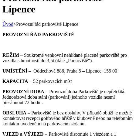
Lipence
Úvod
>
Provozní řád parkoviště Lipence
PROVOZNÍ ŘÁD PARKOVIŠTĚ
REŽIM
– Soukromé venkovní nehlídané placené parkoviště pro
vozidla s hmotností do 3,5t (dále „Parkoviště“).
UMÍSTĚNÍ
– Oddechová 886, Praha 5 – Lipence, 155 00
KAPACITA
– 52 parkovacích míst
PROVOZNÍ DOBA
– Provozní doba Parkoviště je nepřetržitá.
Jednorázová doba stání (parkování) jednoho vozidla nesmí
přesáhnout 72 hodin.
OBSLUHA
– Parkoviště je bez obsluhy. V případě obtíží je možné
kontaktovat recepci golfového hřiště v klubovně nebo na telefonním
kontaktu uvedeném na parkovacím stojanu.
VJEZD a VÝJEZD
– Parkoviště disponuje 1 vjezdem a 1