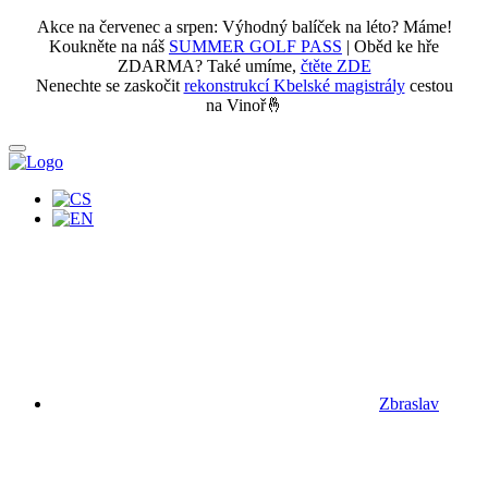
Akce na červenec a srpen: Výhodný balíček na léto? Máme!
Koukněte na náš
SUMMER GOLF PASS
| Oběd ke hře
ZDARMA? Také umíme,
čtěte ZDE
Nenechte se zaskočit
rekonstrukcí Kbelské magistrály
cestou
na Vinoř🤞
Zbraslav