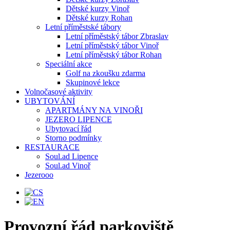
Dětské kurzy Vinoř
Dětské kurzy Rohan
Letní příměstské tábory
Letní příměstský tábor Zbraslav
Letní příměstský tábor Vinoř
Letní příměstský tábor Rohan
Speciální akce
Golf na zkoušku zdarma
Skupinové lekce
Volnočasové aktivity
UBYTOVÁNÍ
APARTMÁNY NA VINOŘI
JEZERO LIPENCE
Ubytovací řád
Storno podmínky
RESTAURACE
Soul.ad Lipence
Soul.ad Vinoř
Jezerooo
Provozní řád parkoviště