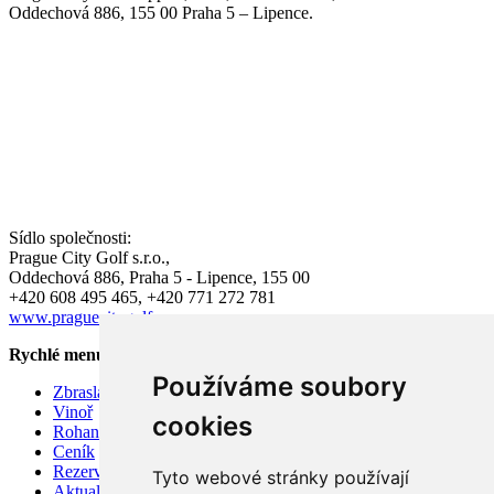
Oddechová 886, 155 00 Praha 5 – Lipence.
Sídlo společnosti:
Prague City Golf s.r.o.,
Oddechová 886, Praha 5 - Lipence, 155 00
+420 608 495 465, +420 771 272 781
www.praguecitygolf.cz
Rychlé menu
Používáme soubory
Zbraslav
Vinoř
cookies
Rohan
Ceník
Rezervace hracího času
Tyto webové stránky používají
Aktuality