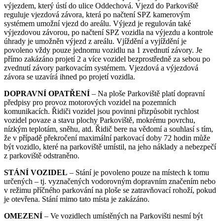
výjezdem, který ústí do ulice Oddechová. Vjezd do Parkoviště
reguluje vjezdová závora, která po načtení SPZ kamerovým
systémem umožní vjezd do areálu. Výjezd je regulován také
výjezdovou závorou, po načtení SPZ vozidla na výjezdu a kontrole
úhrady je umožněn výjezd z areálu. Vjíždění a vyjíždění je
povoleno vždy pouze jednomu vozidlu na 1 zvednutí závory. Je
přímo zakázáno projetí 2 a více vozidel bezprostředně za sebou po
zvednutí závory parkovacím systémem. Vjezdová a výjezdová
závora se uzavírá ihned po projetí vozidla.
DOPRAVNÍ OPATŘENÍ
– Na ploše Parkoviště platí dopravní
předpisy pro provoz motorových vozidel na pozemních
komunikacích. Řidiči vozidel jsou povinni přizpůsobit rychlost
vozidel povaze a stavu plochy Parkoviště, mokrému povrchu,
nízkým teplotám, sněhu, atd. Řidič bere na vědomí a souhlasí s tím,
že v případě překročení maximální parkovací doby 72 hodin může
být vozidlo, které na parkoviště umístil, na jeho náklady a nebezpečí
z parkoviště odstraněno.
STÁNÍ VOZIDEL
– Stání je povoleno pouze na místech k tomu
určených – tj. vyznačených vodorovným dopravním značením nebo
v režimu příčného parkování na ploše se zatravňovací rohoží, pokud
je otevřena. Stání mimo tato místa je zakázáno.
OMEZENÍ
– Ve vozidlech umístěných na Parkovišti nesmí být