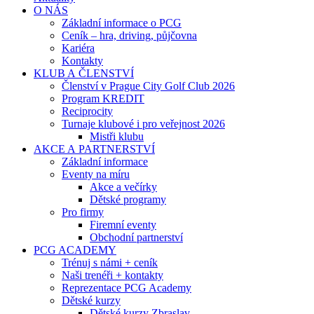
O NÁS
Základní informace o PCG
Ceník – hra, driving, půjčovna
Kariéra
Kontakty
KLUB A ČLENSTVÍ
Členství v Prague City Golf Club 2026
Program KREDIT
Reciprocity
Turnaje klubové i pro veřejnost 2026
Mistři klubu
AKCE A PARTNERSTVÍ
Základní informace
Eventy na míru
Akce a večírky
Dětské programy
Pro firmy
Firemní eventy
Obchodní partnerství
PCG ACADEMY
Trénuj s námi + ceník
Naši trenéři + kontakty
Reprezentace PCG Academy
Dětské kurzy
Dětské kurzy Zbraslav