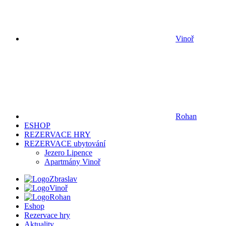
Vinoř
Rohan
ESHOP
REZERVACE HRY
REZERVACE ubytování
Jezero Lipence
Apartmány Vinoř
Zbraslav
Vinoř
Rohan
Eshop
Rezervace hry
Aktuality