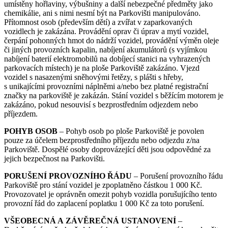
umístěny hořlaviny, výbušniny a další nebezpečné předměty jako
chemikálie, ani s nimi nesmí být na Parkovišti manipulováno.
Přítomnost osob (především dětí) a zvířat v zaparkovaných
vozidlech je zakázána. Provádění oprav či úprav a mytí vozidel,
čerpání pohonných hmot do nádrží vozidel, provádění výměn oleje
či jiných provozních kapalin, nabíjení akumulátorů (s vyjímkou
nabíjení baterií elektromobilů na dobíjecí stanici na vyhrazených
parkovacích místech) je na ploše Parkoviště zakázáno. Vjezd
vozidel s nasazenými sněhovými řetězy, s plášti s hřeby,
s unikajícími provozními náplněmi a/nebo bez platné registrační
značky na parkoviště je zakázán. Stání vozidel s běžícím motorem je
zakázáno, pokud nesouvisí s bezprostředním odjezdem nebo
příjezdem.
POHYB OSOB
– Pohyb osob po ploše Parkoviště je povolen
pouze za účelem bezprostředního příjezdu nebo odjezdu z/na
Parkoviště. Dospělé osoby doprovázející děti jsou odpovědné za
jejich bezpečnost na Parkovišti.
PORUŠENÍ PROVOZNÍHO ŘÁDU
– Porušení provozního řádu
Parkoviště pro stání vozidel je zpoplatněno částkou 1 000 Kč.
Provozovatel je oprávněn omezit pohyb vozidla porušujícího tento
provozní řád do zaplacení poplatku 1 000 Kč za toto porušení.
VŠEOBECNÁ A ZÁVĚREČNÁ USTANOVENÍ
–