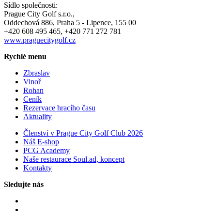
Sídlo společnosti:
Prague City Golf s.r.o.,
Oddechová 886, Praha 5 - Lipence, 155 00
+420 608 495 465, +420 771 272 781
www.praguecitygolf.cz
Rychlé menu
Zbraslav
Vinoř
Rohan
Ceník
Rezervace hracího času
Aktuality
Členství v Prague City Golf Club 2026
Náš E-shop
PCG Academy
Naše restaurace Soul.ad, koncept
Kontakty
Sledujte nás