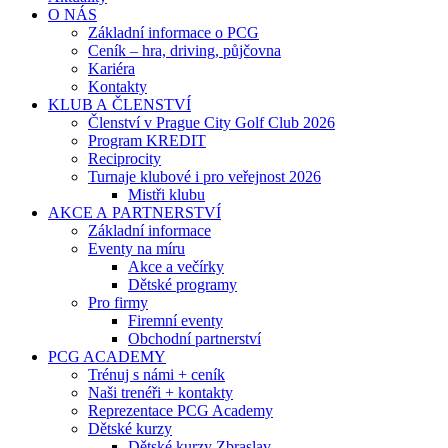
O NÁS
Základní informace o PCG
Ceník – hra, driving, půjčovna
Kariéra
Kontakty
KLUB A ČLENSTVÍ
Členství v Prague City Golf Club 2026
Program KREDIT
Reciprocity
Turnaje klubové i pro veřejnost 2026
Mistři klubu
AKCE A PARTNERSTVÍ
Základní informace
Eventy na míru
Akce a večírky
Dětské programy
Pro firmy
Firemní eventy
Obchodní partnerství
PCG ACADEMY
Trénuj s námi + ceník
Naši trenéři + kontakty
Reprezentace PCG Academy
Dětské kurzy
Dětské kurzy Zbraslav