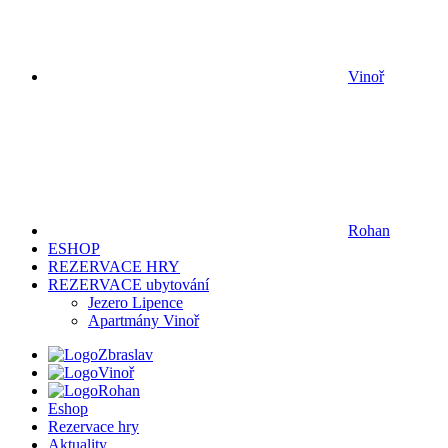
Vinoř
Rohan
ESHOP
REZERVACE HRY
REZERVACE ubytování
Jezero Lipence
Apartmány Vinoř
Zbraslav
Vinoř
Rohan
Eshop
Rezervace hry
Aktuality