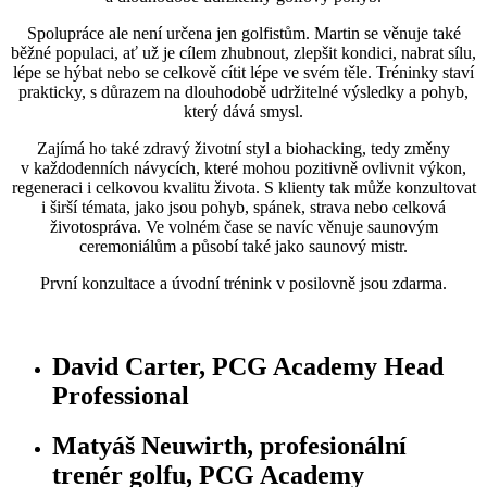
Spolupráce ale není určena jen golfistům. Martin se věnuje také
běžné populaci, ať už je cílem zhubnout, zlepšit kondici, nabrat sílu,
lépe se hýbat nebo se celkově cítit lépe ve svém těle. Tréninky staví
prakticky, s důrazem na dlouhodobě udržitelné výsledky a pohyb,
který dává smysl.
Zajímá ho také zdravý životní styl a biohacking, tedy změny
v každodenních návycích, které mohou pozitivně ovlivnit výkon,
regeneraci i celkovou kvalitu života. S klienty tak může konzultovat
i širší témata, jako jsou pohyb, spánek, strava nebo celková
životospráva. Ve volném čase se navíc věnuje saunovým
ceremoniálům a působí také jako saunový mistr.
První konzultace a úvodní trénink v posilovně jsou zdarma.
David Carter, PCG Academy Head
Professional
Matyáš Neuwirth, profesionální
trenér golfu, PCG Academy