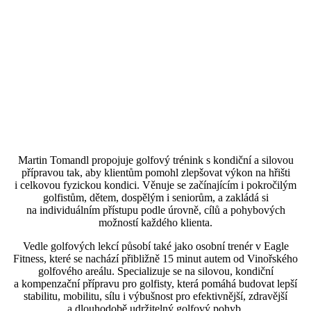
Martin Tomandl propojuje golfový trénink s kondiční a silovou
přípravou tak, aby klientům pomohl zlepšovat výkon na hřišti
i celkovou fyzickou kondici. Věnuje se začínajícím i pokročilým
golfistům, dětem, dospělým i seniorům, a zakládá si
na individuálním přístupu podle úrovně, cílů a pohybových
možností každého klienta.
Vedle golfových lekcí působí také jako osobní trenér v Eagle
Fitness, které se nachází přibližně 15 minut autem od Vinořského
golfového areálu. Specializuje se na silovou, kondiční
a kompenzační přípravu pro golfisty, která pomáhá budovat lepší
stabilitu, mobilitu, sílu i výbušnost pro efektivnější, zdravější
a dlouhodobě udržitelný golfový pohyb.