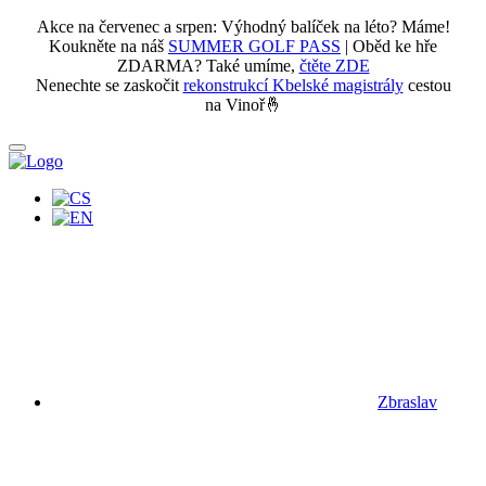
Akce na červenec a srpen: Výhodný balíček na léto? Máme!
Koukněte na náš
SUMMER GOLF PASS
| Oběd ke hře
ZDARMA? Také umíme,
čtěte ZDE
Nenechte se zaskočit
rekonstrukcí Kbelské magistrály
cestou
na Vinoř🤞
Zbraslav