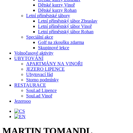
Dětské kurzy Vinoř
Dětské kurzy Rohan
Letní příměstské tábory
Letní příměstský tábor Zbraslav
Letní příměstský tábor Vinoř
Letní příměstský tábor Rohan
Speciální akce
Golf na zkoušku zdarma
Skupinové lekce
Volnočasové aktivity
UBYTOVÁNÍ
APARTMÁNY NA VINOŘI
JEZERO LIPENCE
Ubytovací řád
Storno podmínky
RESTAURACE
Soul.ad Lipence
Soul.ad Vinoř
Jezerooo
MARTIN TOMANDL